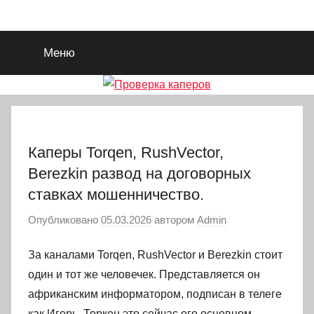
Перейти
Проверка
Делимся
к
прогнозами,
содержимому
Меню
проверяем
каперов
каперов.
Каперы Torqen, RushVector,
Berezkin развод на договорных
ставках мошенничество.
Опубликовано
05.03.2026
автором
Admin
За каналами Torqen, RushVector и Berezkin стоит
один и тот же человечек. Представляется он
африканским информатором, подписан в телеге
как Игорь. Торкен это сейчас его основном