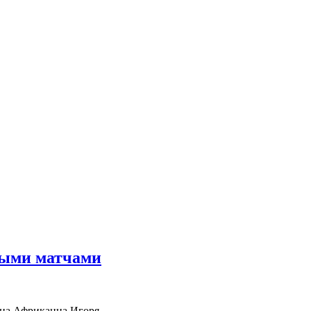
рными матчами
е на Африканца Игоря