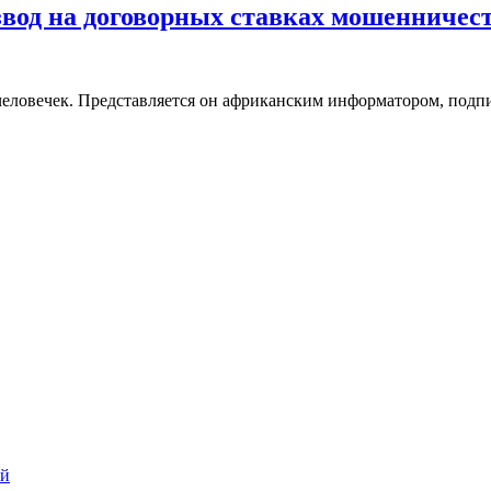
азвод на договорных ставках мошенничест
е человечек. Представляется он африканским информатором, подпи
ий