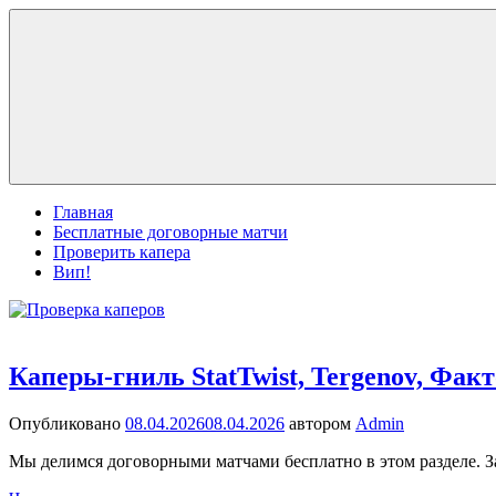
Перейти
Делимся
к
Проверка
прогнозами,
содержимому
проверяем
каперов
каперов.
Главная
Бесплатные договорные матчи
Проверить капера
Вип!
Каперы-гниль StatTwist, Tergenov, Факт
Опубликовано
08.04.2026
08.04.2026
автором
Admin
Мы делимся договорными матчами бесплатно в этом разделе. За