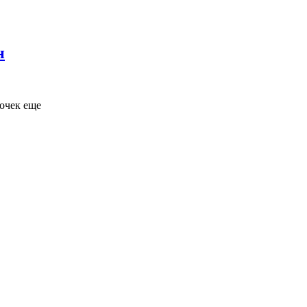
н
очек еще