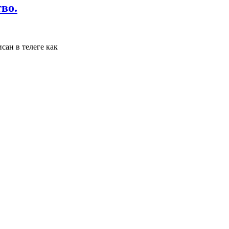
во.
сан в телеге как