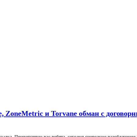
, ZoneMetric и Torvane обман с догово
сылка. Приветствую вас ребята, сегодня очередное разоблачени