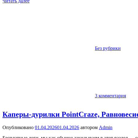
Читать далее
Без рубрики
3 комментария
Каперы-дурилки PointCraze, Равновесие
Опубликовано
01.04.2026
01.04.2026
автором
Admin
Бесплатные доги, мы как обычно закидываем в этот раздел — с