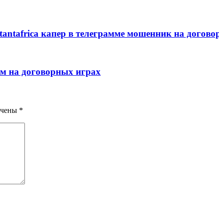
istantafrica капер в телеграмме мошенник на догов
ам на договорных играх
ечены
*