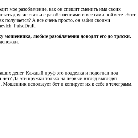
дит мое разоблачение, как он спешит сменить имя своих
стать другие статьи с разоблачениями и все сами поймете. Этот
к получается? А все очень просто, он забил своими
ich, PulseDraft.
ьку мошенника, любые разоблачения доводят его до тряски,
 денежки.
ваших денег. Каждый пруф это подделка и подогнан под
и нет? Да эти кружки только на первый взгляд выглядят
. Мошенник использует бот и копирует их к себе в телеграмм,