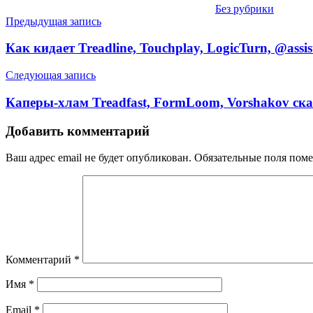
Без рубрики
Навигация
Предыдущая запись
по
Как кидает Treadline, Touchplay, LogicTurn, @ass
записям
Следующая запись
Каперы-хлам Treadfast, FormLoom, Vorshakov ск
Добавить комментарий
Ваш адрес email не будет опубликован.
Обязательные поля пом
Комментарий
*
Имя
*
Email
*