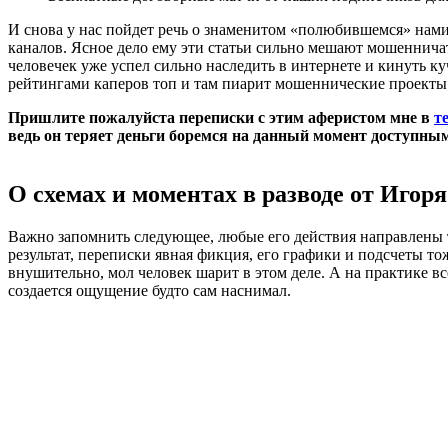
И снова у нас пойдет речь о знаменитом «полюбившемся» нами
каналов. Ясное дело ему эти статьи сильно мешают мошенничать
человечек уже успел сильно наследить в интернете и кинуть ку
рейтингами каперов топ и там пиарит мошеннические проекты. Н
Пришлите пожалуйста переписки с этим аферистом мне в
т
ведь он теряет деньги боремся на данный момент доступны
О схемах и моментах в разводе от Игор
Важно запомнить следующее, любые его действия направлены т
результат, переписки явная фикция, его графики и подсчеты то
внушительно, мол человек шарит в этом деле. А на практике в
создается ощущение будто сам наснимал.