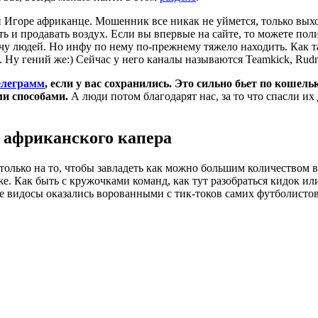
 Игоре африканце. Мошенник все никак не уймется, только выхо
 и продавать воздух. Если вы впервые на сайте, то можете поли
чу людей. Но инфу по нему по-прежнему тяжело находить. Как та
у гений же:) Сейчас у него каналы называются Teamkick, Rudnev
елеграмм
, если у вас сохранились. Это сильно бьет по кошел
ми способами.
А люди потом благодарят нас, за то что спасли их
я африканского капера
олько на то, чтобы завладеть как можно большим количеством 
же. Как быть с кружочками команд, как тут разобраться кидок ил
се видосы оказались ворованными с тик-токов самих футболистов