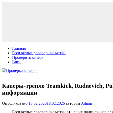
Перейти
Проверка
Делимся
к
каперов
прогнозами,
содержимому
проверяем
каперов.
Главная
Бесплатные договорные матчи
Проверить капера
Вип!
Каперы-трепло Teamkick, Rudnevich, Pu
информации
Опубликовано
18.02.2026
18.02.2026
автором
Admin
Бесплатные договорные матчи от наших подписчиков для 