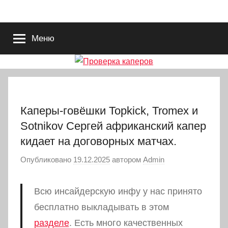
Перейти
Проверка
Делимся
к
прогнозами,
содержимому
Меню
проверяем
каперов
каперов.
Каперы-говёшки Topkick, Tromex и
Sotnikov Сергей африканский капер
кидает на договорных матчах.
Опубликовано
19.12.2025
автором
Admin
Всю инсайдерскую инфу у нас принято
бесплатно выкладывать в этом
разделе
. Есть много качественных